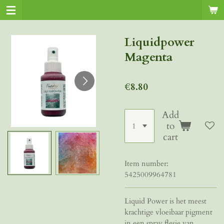
Skip
to
main
Liquidpower
content
Magenta
€8.80
Add
to
cart
Item number:
5425009964781
Liquid Power is het meest
krachtige vloeibaar pigment
in een spray flesje van