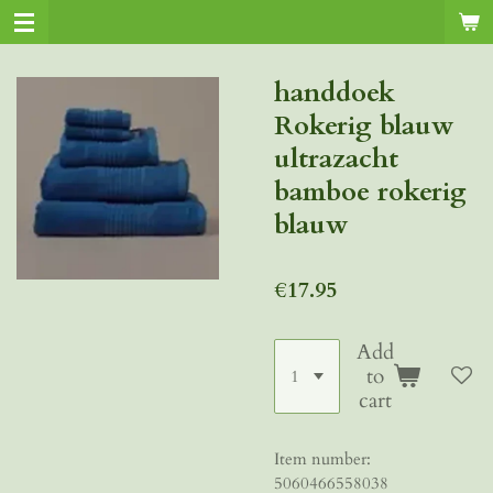
Skip
to
main
handdoek
content
Rokerig blauw
ultrazacht
bamboe rokerig
blauw
€17.95
Add
to
cart
Item number:
5060466558038