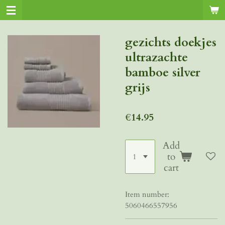
Skip
to
main
gezichts doekjes
content
ultrazachte
bamboe silver
grijs
€14.95
Add
to
cart
Item number:
5060466557956