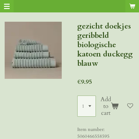
Skip
to
main
gezicht doekjes
content
geribbeld
biologische
katoen duckegg
blauw
€9.95
Add
to
cart
Item number:
5060466558595