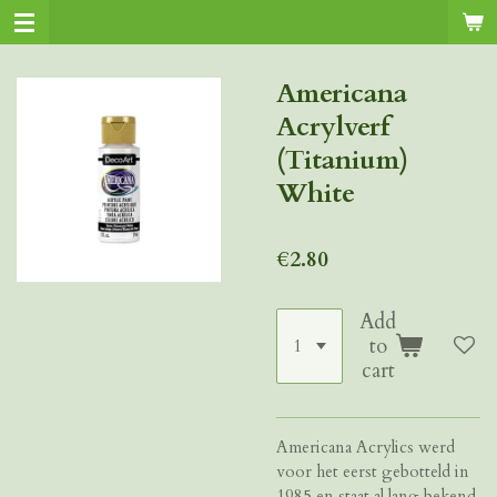
Skip
to
main
Americana
content
Acrylverf
(Titanium)
White
€2.80
Add
to
cart
Americana
Acrylics werd
voor het eerst gebotteld in
1985 en staat al lang bekend