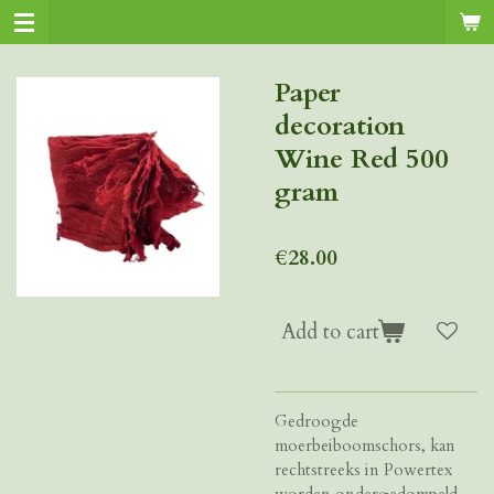
Skip
to
main
Paper
content
decoration
Wine Red 500
gram
€28.00
Add to cart
Gedroogde
moerbeiboomschors, kan
rechtstreeks in Powertex
worden ondergedompeld.