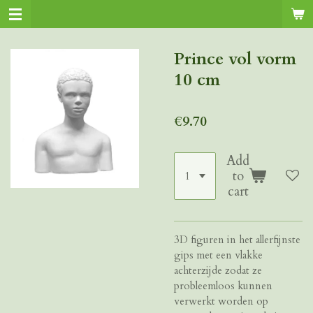
Skip
to
main
Prince vol vorm
content
10 cm
€9.70
Add
to
cart
3D figuren in het allerfijnste
gips met een vlakke
achterzijde zodat ze
probleemloos kunnen
verwerkt worden op