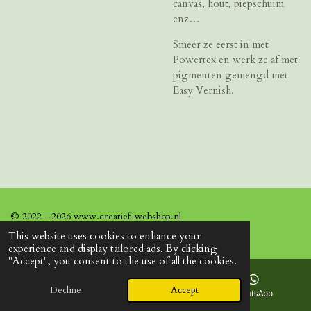
canvas, hout, piepschuim
enz…
Smeer ze eerst in met
Powertex en werk ze af met
pigmenten gemengd met
Easy Vernish.
© 2022 - 2026 www.creatief-webshop.nl
This website uses cookies to enhance your
experience and display tailored ads. By clicking
"Accept", you consent to the use of all the cookies.
Decline
Accept
Email
Facebook
WhatsApp