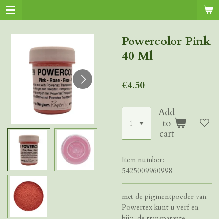
Skip
to
main
Powercolor Pink
content
40 Ml
€4.50
Add
to
cart
Item number:
5425009960998
met de pigmentpoeder van
Powertex kunt u verf en
bijv. de transparante