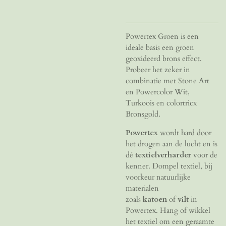
Powertex Groen is een
ideale basis een groen
geoxideerd brons effect.
Probeer het zeker in
combinatie met Stone Art
en Powercolor Wit,
Turkoois en colortricx
Bronsgold.
Powertex
wordt hard door
het drogen aan de lucht en is
dé
textielverharder
voor de
kenner. Dompel textiel, bij
voorkeur natuurlijke
materialen
zoals
katoen
of
vilt
in
Powertex. Hang of wikkel
het textiel om een geraamte