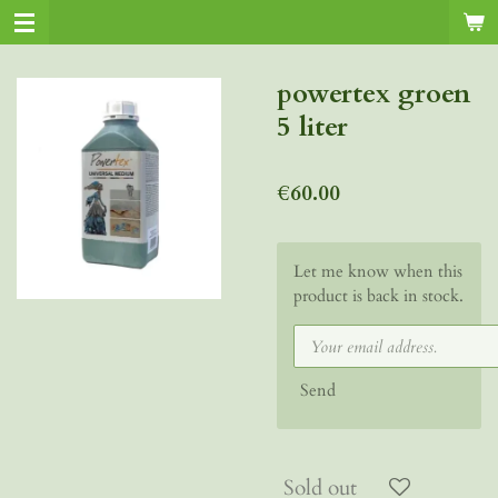
Skip
to
main
powertex groen
content
5 liter
€60.00
Let me know when this
product is back in stock.
Send
Sold out