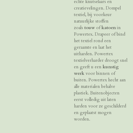
echte knutselaars en
creatievelingen. Dompel
textiel, bij voorkeur
natuurlijke stoffen
zoals
touw
of
katoen
in
Powertex. Drapeer of bind
het textiel rond een
geraamte en laat het
uitharden. Powertex
textielverharder droogt snel
en geeft u een
kunstig
werk
voor binnen of
buiten. Powertex hecht aan
alle materialen behalve
plastiek. Buitenobjecten
eerst volledig uit laten
harden voor ze geschilderd
en geplaatst mogen
worden.