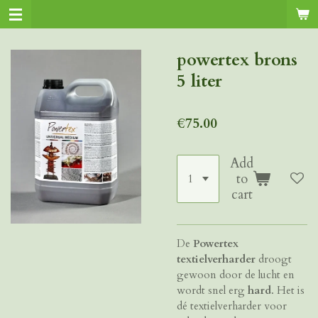
Skip
to
main
powertex brons
content
5 liter
€75.00
Add
to
cart
De
Powertex
textielverharder
droogt
gewoon door de lucht en
wordt snel erg
hard
. Het is
dé textielverharder voor