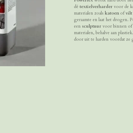
Powertex
wordt hard door het
dé
textielverharder
voor de ke
materialen zoals
katoen
of
vilt
geraamte en laat het drogen. P
een
sculptuur
voor binnen of 
materialen, behalve aan plasti
door uit te harden voordat ze