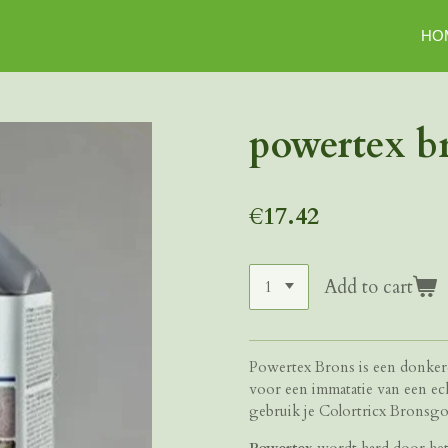
HO
powertex br
€17.42
Add to cart
Powertex Brons is een donkere 
voor een immatatie van een ech
gebruik je Colortricx Bronsg