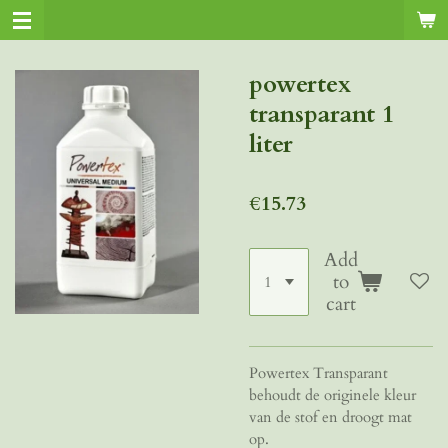
Skip
to
main
powertex
content
transparant 1
liter
€15.73
Add
to
cart
Powertex Transparant
behoudt de originele kleur
van de stof en droogt mat
op.