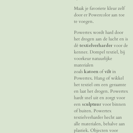
Maak je favoriete kleur zelf
door er Powercolor aan toe
te voegen.
Powertex wordt hard door
het drogen aan de lucht en is
dé
textielverharder
voor de
kenner. Dompel textiel, bij
voorkeur natuurlijke
materialen
zoals
katoen
of
vilt
in
Powertex. Hang of wikkel
het textiel om een geraamte
en laat het drogen. Powertex
hardt snel uit en zorgt voor
een
sculptuur
voor binnen
of buiten. Powertex
textielverharder hecht aan
alle materialen, behalve aan
plastiek. Objecten voor