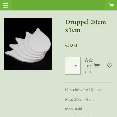
Skip
to
main
Druppel 20cm
content
x1cm
€3.03
Add
to
cart
Omschrijving Druppel
Maat 20cm x1cm
merk stafil