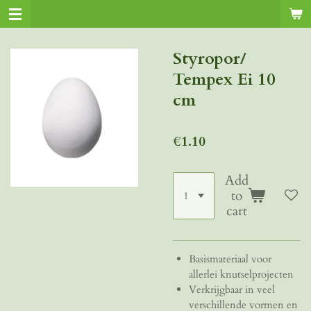
Skip
to
main
Styropor/
content
Tempex Ei 10
cm
€1.10
Add
to
cart
Basismateriaal voor
allerlei knutselprojecten
Verkrijgbaar in veel
verschillende vormen en