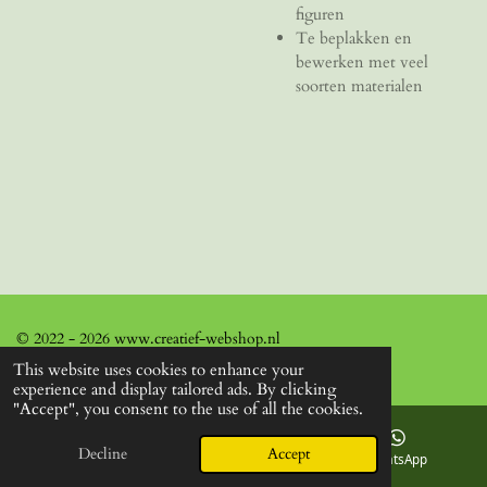
figuren
Te beplakken en
bewerken met veel
soorten materialen
© 2022 - 2026 www.creatief-webshop.nl
This website uses cookies to enhance your
experience and display tailored ads. By clicking
"Accept", you consent to the use of all the cookies.
Decline
Accept
Email
Facebook
WhatsApp