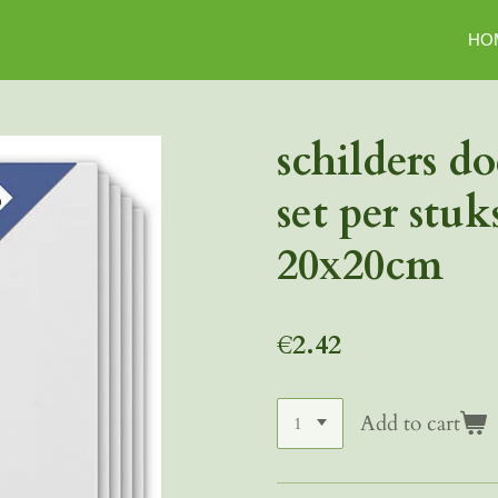
HO
schilders d
set per stu
20x20cm
€2.42
Add to cart