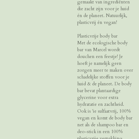
gemaakt van ingrediënten
die zacht zijn voor je huid
én de planeet. Natuurlijk,
plasticvrij én vegan!
Plasticvrije body bar
Met de ecologische body
bar van Marcel wordt
douchen een feestje! Je
hoeft je namelijk geen
zorgen meer te maken over
schadelijke stoffen voor je
huid & de planeet. De body
bar bevat plantaardige
glycerine voor extra
hydratatie en zachtheid.
Ook is 'ie sulfaatvrij, 100%
vegan en komt de body bar
net als de shampoo bar en
deo-stick in een 100%
plasticvrije verpakking.