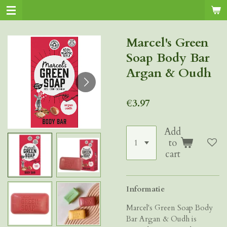
Skip
to
main
Marcel's Green
content
Soap Body Bar
Argan & Oudh
€3.97
Add
to
cart
Informatie
Marcel's Green Soap Body
Bar Argan & Oudh is