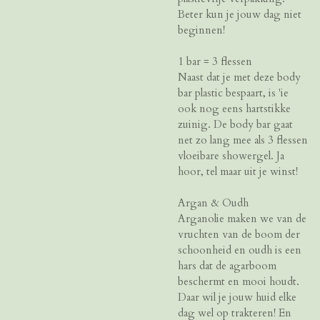
Beter kun je jouw dag niet
beginnen!
1 bar = 3 flessen
Naast dat je met deze body
bar plastic bespaart, is 'ie
ook nog eens hartstikke
zuinig. De body bar gaat
net zo lang mee als 3 flessen
vloeibare showergel. Ja
hoor, tel maar uit je winst!
Argan & Oudh
Arganolie maken we van de
vruchten van de boom der
schoonheid en oudh is een
hars dat de agarboom
beschermt en mooi houdt.
Daar wil je jouw huid elke
dag wel op trakteren! En