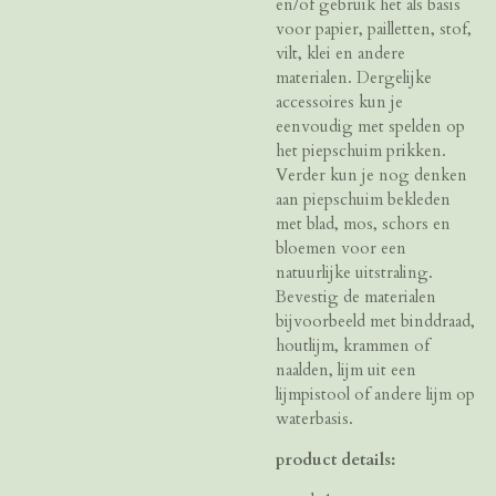
en/of gebruik het als basis
voor papier, pailletten, stof,
vilt, klei en andere
materialen. Dergelijke
accessoires kun je
eenvoudig met spelden op
het piepschuim prikken.
Verder kun je nog denken
aan piepschuim bekleden
met blad, mos, schors en
bloemen voor een
natuurlijke uitstraling.
Bevestig de materialen
bijvoorbeeld met binddraad,
houtlijm, krammen of
naalden, lijm uit een
lijmpistool of andere lijm op
waterbasis.
product details: