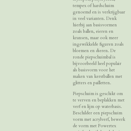
tempex of hardschuim
genoemd en is verkrijgbaar
in veel varianten. Denk
hierbij aan basisvormen
zoals ballen, eieren en
kransen, maar ook meer
ingewikkelde figuren zoals
bloemen en dieren. De
ronde piepschuimbal is
bijvoorbeeld heel populair
als basisvorm voor het
maken van kerstballen met
glitters en pailletten.
Piepschuim is geschikt om
te verven en beplakken met
verf en lijm op waterbasis.
Beschilder een piepschuim
vorm met acrylverf, bewerk
de vorm met Powertex