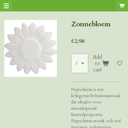
Skip
to
main
Zonnebloem
content
€2.90
Add
to
cart
Piepschuim is een
lichtgewicht basismateriaal,
dat ideaal is voor
uiteenlopende
knutselprojecten.
Piepschuim wordt ook wel
styropor, polystyreen,