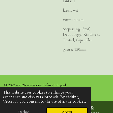
aantal: 1
kleur: wit
vorm: bloem
toepassing:
Stof,
Decoupage, Kinderen,
Textiel, Gips, Klei
grote: 150mm
© 2022 - 2026 www.creatief-webshop.nl
This website uses cookies to enhance your
experience and display tailored ads. By clicking
"Accept", you consent to the use of all the cookies.
Decline
Accept
Email
Facebook
WhatsApp