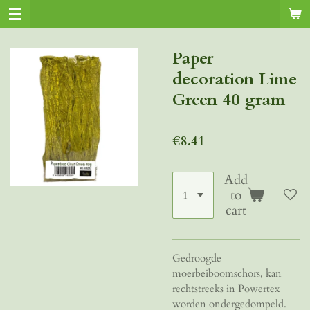
Skip
to
main
Paper
content
decoration Lime
Green 40 gram
€8.41
Add
to
cart
Gedroogde
moerbeiboomschors, kan
rechtstreeks in Powertex
worden ondergedompeld.